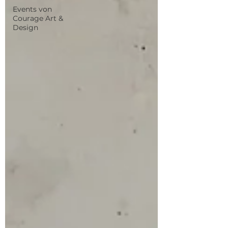
Events von
Courage Art &
Design