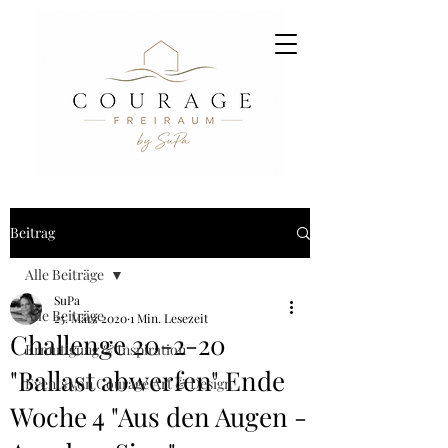
Beitrag
Alle Beiträge
SuPa
Alle Beiträge
25. März 2020
1 Min. Lesezeit
Challenge 20-2-20
Ermutigung & Inspiration
"Ballast abwerfen" Ende
Events von Courage Art & Design
Woche 4 "Aus den Augen -