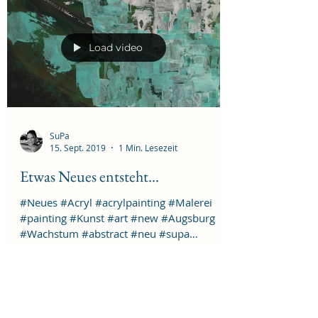
Load video
SuPa
15. Sept. 2019
1 Min. Lesezeit
Etwas Neues entsteht...
#Neues #Acryl #acrylpainting #Malerei
#painting #Kunst #art #new #Augsburg
#Wachstum #abstract #neu #supa
#hoffnung #natur