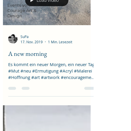
Load video
Events von
Courage Art &
Design
SuPa
17. Nov. 2019
1 Min. Lesezeit
A new morning
Es kommt ein neuer Morgen, ein neuer Tag!
#Mut #neu #Ermutigung #Acryl #Malerei
#Hoffnung #art #artwork #encouragement
#courage #supa...