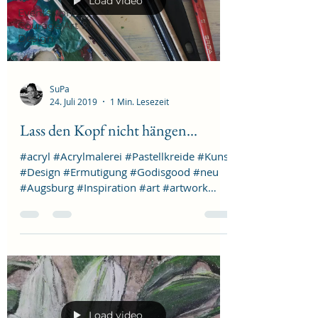
Load video
Events von
Courage Art &
Design
SuPa
24. Juli 2019
1 Min. Lesezeit
Lass den Kopf nicht hängen...
#acryl #Acrylmalerei #Pastellkreide #Kunst
#Design #Ermutigung #Godisgood #neu
#Augsburg #Inspiration #art #artwork
#Blumen #Schöpfung...
Load video