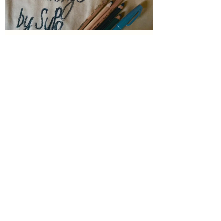
SuPa
14. Mai 2019
1 Min. Lesezeit
Zeig Deine Farben!
30 Tage Challenge by SuPa Tag 12 2019
#30tagechallenge #30daychallenge #acryl
#art #painting #malerei #art #artwork
#creation #creator...
Load video