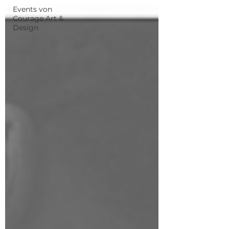
Events von
Courage Art &
Design