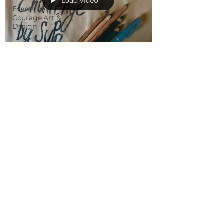
Load video
Events von
Courage Art &
Design
SuPa
14. Mai 2019
1 Min. Lesezeit
Zeig Deine Farben!
30 Tage Challenge by SuPa Tag 12 2019
#30tagechallenge #30daychallenge #acryl
#art #painting #malerei #art #artwork
#creation #creator...
✉ kontakt@couragefreiraum.de
© 2026 by COURAGE FREIRAUM by SuPa